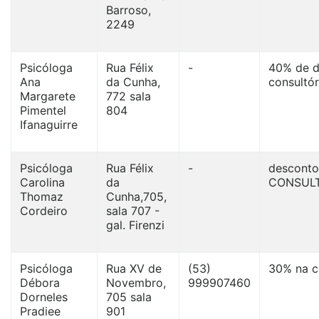
Barroso,
2249
Psicóloga
Rua Félix
-
40% de d
Ana
da Cunha,
consultór
Margarete
772 sala
Pimentel
804
Ifanaguirre
Psicóloga
Rua Félix
-
desconto
Carolina
da
CONSULT
Thomaz
Cunha,705,
Cordeiro
sala 707 -
gal. Firenzi
Psicóloga
Rua XV de
(53)
30% na co
Débora
Novembro,
999907460
Dorneles
705 sala
Pradiee
901