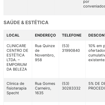
por
conveniados
SAÚDE & ESTÉTICA
LOCAL
ENDEREÇO
TELEFONE
DESCON
CLINICARE
Rua Quinze
(53)
10% em p
CENTRO DE
de
31990840
ofertado
ESTÉTICA
Novembro,
cumulati
LTDA. –
958
existente
EMPORIUM
DA BELEZA
Clinica de
Rua Gomes
(53)
5% DE 
fisioterapia
Carneiro,
30283332
PROCED
Specht
1635