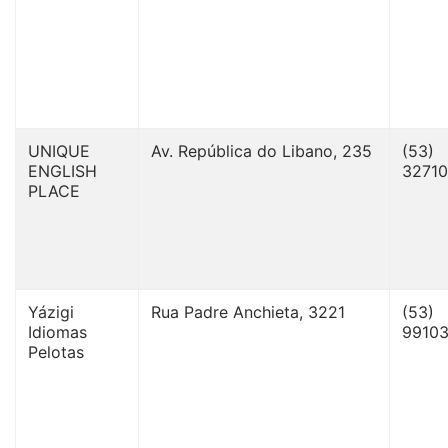
UNIQUE
Av. República do Libano, 235
(53)
ENGLISH
32710
PLACE
Yázigi
Rua Padre Anchieta, 3221
(53)
Idiomas
9910
Pelotas