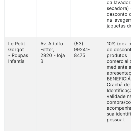
da lavador
secadora) 
desconto 
na lavage
jaquetas d
Le Petit
Av. Adolfo
(53)
10% (dez p
Gorgot
Fetter,
99241-
de descon
- Roupas
2920 - loja
8475
produtos
Infantis
B
comerciali
mediante 
apresentaç
BENEFICIÁ
Crachá de
Identifica
validade n
compra/co
acompanh
sua identi
pessoal.