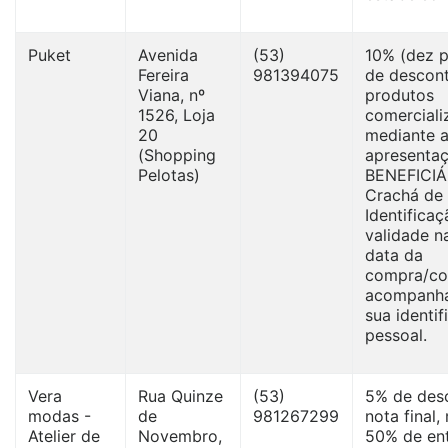
Puket
Avenida
(53)
10% (dez p
Fereira
981394075
de descon
Viana, nº
produtos
1526, Loja
comerciali
20
mediante 
(Shopping
apresentaç
Pelotas)
BENEFICIÁ
Crachá de
Identifica
validade n
data da
compra/co
acompanh
sua identi
pessoal.
Vera
Rua Quinze
(53)
5% de des
modas -
de
981267299
nota final,
Atelier de
Novembro,
50% de en