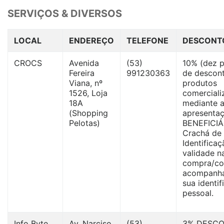
SERVIÇOS & DIVERSOS
LOCAL
ENDEREÇO
TELEFONE
DESCONT
CROCS
Avenida
(53)
10% (dez p
Fereira
991230363
de descon
Viana, nº
produtos
1526, Loja
comerciali
18A
mediante 
(Shopping
apresentaç
Pelotas)
BENEFICIÁ
Crachá de
Identifica
validade n
compra/co
acompanh
sua identi
pessoal.
Info Byte
Av. Narciso
(53)
3% DESC