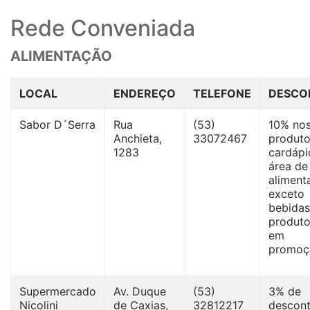
Rede Conveniada
ALIMENTAÇÃO
LOCAL
ENDEREÇO
TELEFONE
DESCO
Sabor D´Serra
Rua
(53)
10% no
Anchieta,
33072467
produto
1283
cardápi
área de
aliment
exceto
bebidas
produt
em
promoç
Supermercado
Av. Duque
(53)
3% de
Nicolini
de Caxias,
32812217
descont