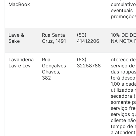
MacBook
cumulativ
eventuais
promoções
Lave &
Rua Santa
(53)
10% DE D
Seke
Cruz, 1491
41412206
NA NOTA F
Lavanderia
Rua
(53)
oferece d
Lav e Lev
Gonçalves
32258788
serviço d
Chaves,
das roupas
382
terá desco
1,00 a cad
utilizados 
secadora (
somente p
serviço fre
serviços q
cliente nã
tempo de e
a atendent