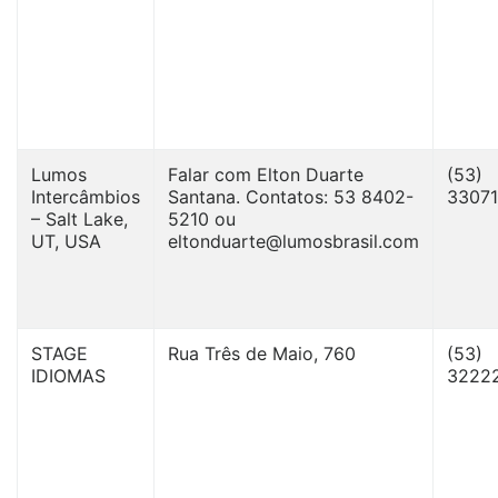
Lumos
Falar com Elton Duarte
(53)
Intercâmbios
Santana. Contatos: 53 8402-
33071
– Salt Lake,
5210 ou
UT, USA
eltonduarte@lumosbrasil.com
STAGE
Rua Três de Maio, 760
(53)
IDIOMAS
3222