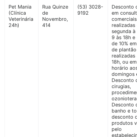
Pet Mania
Rua Quinze
(53) 3028-
Desconto 
(Clínica
de
9192
em consul
Veterinária
Novembro,
comerciais
24h)
414
realizadas
segunda à 
9 às 18h e
de 10% em
de plantão
realizadas
18h, ou em
horário ao
domingos e
Desconto 
cirugias,
procedime
ozoniotera
Desconto 
banho e to
desconto 
produtos 
pelo
estabeleci