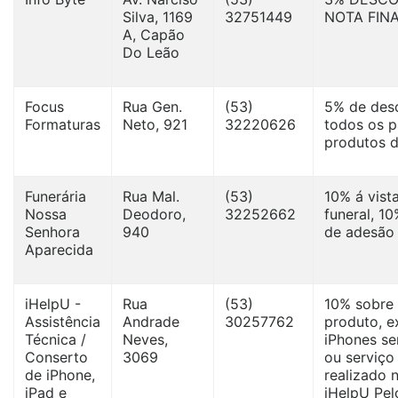
Silva, 1169
32751449
NOTA FIN
A, Capão
Do Leão
Focus
Rua Gen.
(53)
5% de des
Formaturas
Neto, 921
32220626
todos os p
produtos d
Funerária
Rua Mal.
(53)
10% á vist
Nossa
Deodoro,
32252662
funeral, 1
Senhora
940
de adesão
Aparecida
iHelpU -
Rua
(53)
10% sobre 
Assistência
Andrade
30257762
produto, e
Técnica /
Neves,
iPhones se
Conserto
3069
ou serviço
de iPhone,
realizado 
iPad e
iHelpU Pel