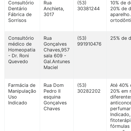
Consultório
Rua
(53)
10% de d
Dentário
Anchieta,
30381244
20% de d
Fábrica de
3017
aparelho
Sorrisos
ortodônti
Consultório
Rua
(53)
25% de d
médico de
Gonçalves
991910476
Homeopatia
Chaves,957
- Dr. Roni
sala 609 -
Quevedo
Gal.Antunes
Maciel
Farmácia de
Rua Dom
(53)
Até 40% 
Manipulação
Pedro II
30282202
20% em 
Uso
esquina
diferente
Indicado
Gonçalves
anticonc
Chaves
perfumar
Indicado,
fitoteráp
fórmulas 