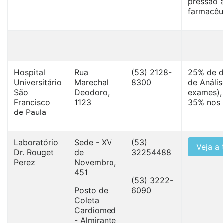
pressão a
farmacêut
Hospital
Rua
(53) 2128-
25% de d
Universitário
Marechal
8300
de Anális
São
Deodoro,
exames), 
Francisco
1123
35% nos 
de Paula
Laboratório
Sede - XV
(53)
Veja a
Dr. Rouget
de
32254488
Perez
Novembro,
451
(53) 3222-
Posto de
6090
Coleta
Cardiomed
- Almirante