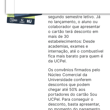
O cartão Sou UCPel foi
lançado no dia 25 de julho
de 2016, no começo do
segundo semestre letivo. Já
no lançamento, o aluno ou
colaborador que apresentar
o cartão terá desconto em
mais de 30
estabelecimentos: Desde
academias, exames e
internação, até o combustível
fica mais barato para quem é
da UCPel.
Os convênios firmados pelo
Núcleo Comercial da
Universidade conferem
descontos que podem
chegar até 50% aos
portadores do cartão Sou
UCPel. Para conseguir o
desconto, basta apresentar,
no momento do pagamento,