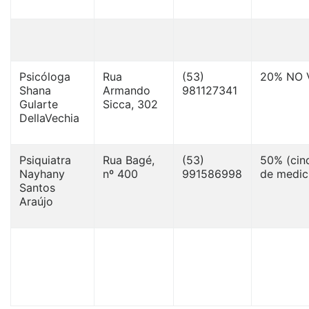
Psicóloga
Rua
(53)
20% NO 
Shana
Armando
981127341
Gularte
Sicca, 302
DellaVechia
Psiquiatra
Rua Bagé,
(53)
50% (cin
Nayhany
nº 400
991586998
de medici
Santos
Araújo