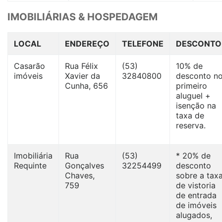
IMOBILIÁRIAS & HOSPEDAGEM
LOCAL
ENDEREÇO
TELEFONE
DESCONTO
Casarão
Rua Félix
(53)
10% de
imóveis
Xavier da
32840800
desconto n
Cunha, 656
primeiro
aluguel +
isenção na
taxa de
reserva.
Imobiliária
Rua
(53)
* 20% de
Requinte
Gonçalves
32254499
desconto
Chaves,
sobre a tax
759
de vistoria
de entrada
de imóveis
alugados,