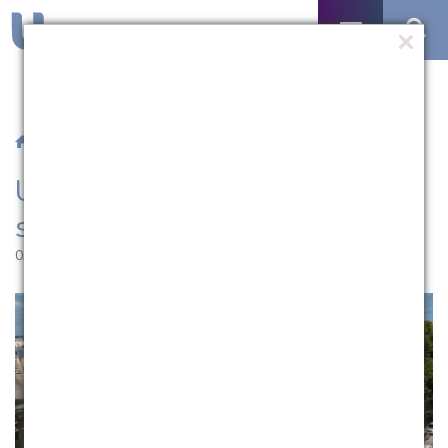
/
Notícias
/ UCPel participa de evento sobre museus
UCPel participa de evento
sobre museus
03.06.2026 | 11:51