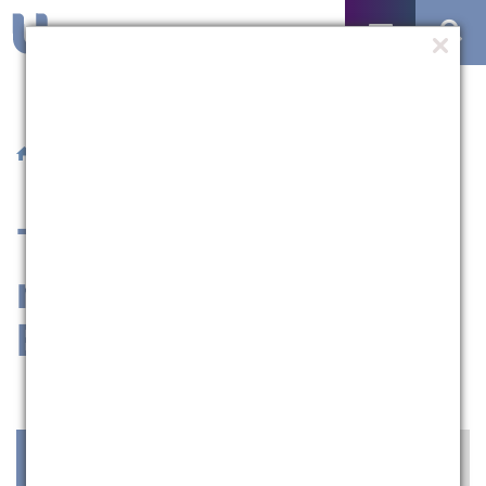
/
Agenda
/ Término do primeiro módulo (graduação EaD)
Término do primeiro
módulo (graduação
EaD)
Abril