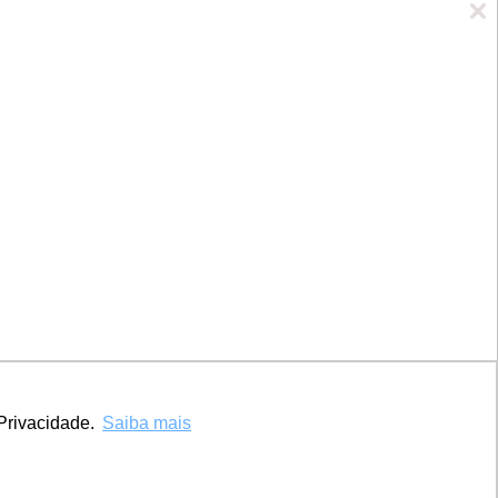
Marca UCPel
TV UCPel
Validador de Documentos
Consulta do Código de validação do
Diploma digital
Consulta Pública de Diplomas
Privacidade.
Saiba mais