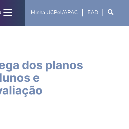
Minha UCPel/APAC
EAD
U
rega dos planos
lunos e
valiação