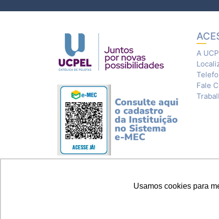
ACE
A UCP
Locali
Telef
Fale 
Traba
Usamos cookies para melh