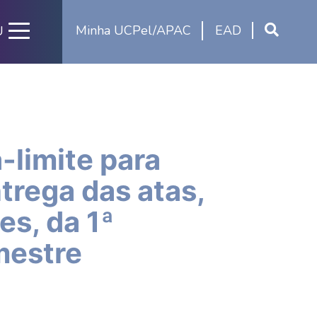
Minha UCPel/APAC
EAD
U
-limite para
trega das atas,
es, da 1ª
mestre