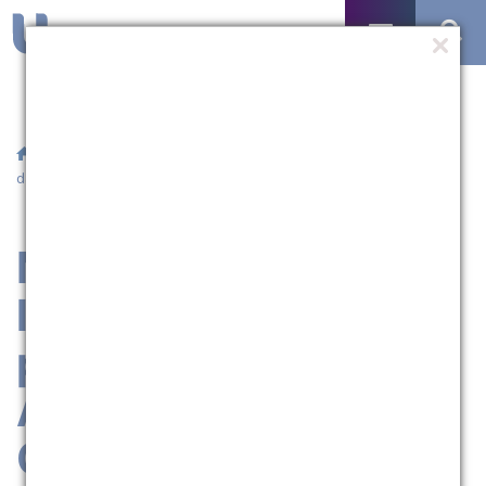
/
Agenda
/ Medicina - Data-limite para entrega, pelos alunos,
das Atividades Complementares Optativas (6º ano)
Medicina - Data-
limite para entrega,
pelos alunos, das
Atividades
Complementares