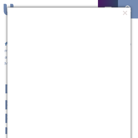
/
Agenda
/ Data-limite para publicação, pelos professores, da
média final, frequência e conteúdos, entrega das atas e da 2ª
avaliação, 2ª chamada e avaliação complementar (Exceto
Medicina
Data-limite para
publicação, pelos
professores, da
média final,