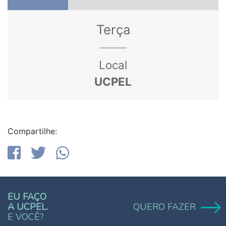
Terça
Local
UCPEL
Compartilhe:
EU FAÇO
A UCPEL.
QUERO FAZER
E VOCÊ?