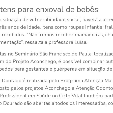
itens para enxoval de bebês
 situação de vulnerabilidade social, haverá a arr
ês anos de idade. Itens como roupas infantis, fra
 recebidos. “Não iremos receber mamadeiras, chup
ntação”, ressalta a professora Luísa.
as no Seminário São Francisco de Paula, localiz
am do Projeto Aconchego, é possível combinar out
oados para gestantes e puérperas em situação de 
Dourado é realizada pelo Programa Atenção Mate
sto pelos projetos Aconchego e Atenção Odontol
Profissional em Saúde no Ciclo Vital também part
o Dourado são abertas a todos os interessados, co