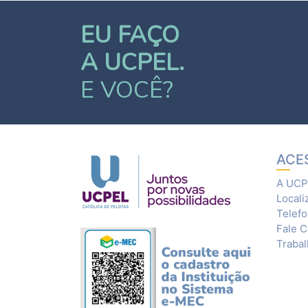
EU FAÇO
A UCPEL.
E VOCÊ?
ACE
A UCP
Locali
Telef
Fale 
Traba