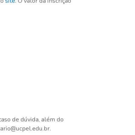
lo
site
. O valor da inscrição
aso de dúvida, além do
itario@ucpel.edu.br.