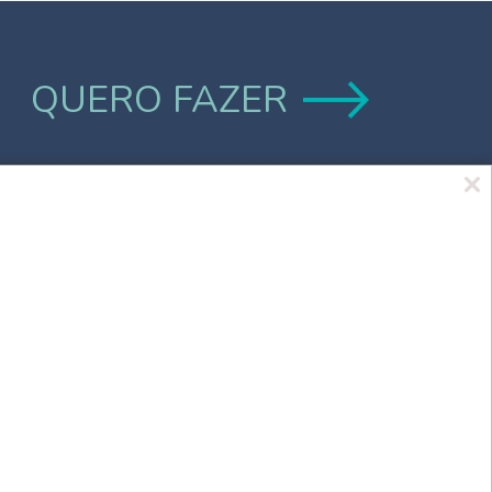
QUERO FAZER
Marca UCPel
TV UCPel
Validador de Documentos
Consulta do Código de validação do
Diploma digital
Consulta Pública de Diplomas