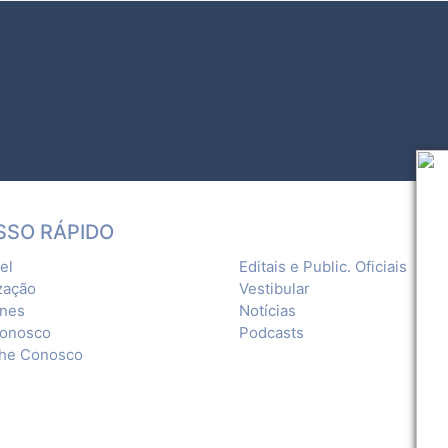
SSO RÁPIDO
el
Editais e Public. Oficiais
zação
Vestibular
ones
Notícias
Conosco
Podcasts
lhe Conosco