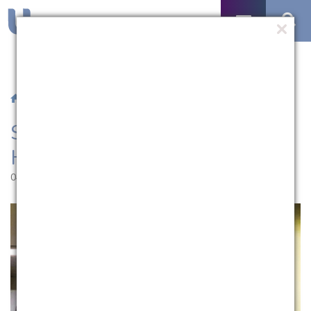
/
Notícias
/ SensibilizArte está de volta ao HUSFP
SensibilizArte está de volta ao
HUSFP
04.07.2022 | 16:16