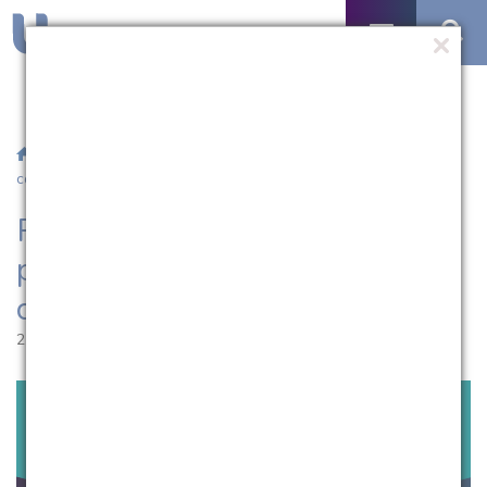
/
Notícias
/ Projeto Aproxima realiza palestra em data
comemorativa
Projeto Aproxima realiza
palestra em data
comemorativa
25.04.2022 | 16:26