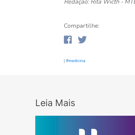
Redação: Rita Wicth - M
Compartilhe:
|
#medicina
Leia Mais