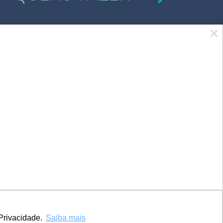
Marca UCPel
TV UCPel
Validador de Documentos
Consulta do Código de validação do
Diploma digital
Consulta Pública de Diplomas
Privacidade.
Saiba mais