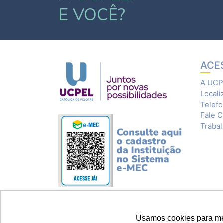
E VOCÊ?
ACE
A UCP
Locali
Telef
Fale 
Traba
Usamos cookies para melh